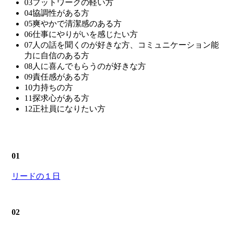
03
フットワークの軽い方
04
協調性がある方
05
爽やかで清潔感のある方
06
仕事にやりがいを感じたい方
07
人の話を聞くのが好きな方、コミュニケーション能
力に自信のある方
08
人に喜んでもらうのが好きな方
09
責任感がある方
10
力持ちの方
11
探求心がある方
12
正社員になりたい方
01
リードの１日
02