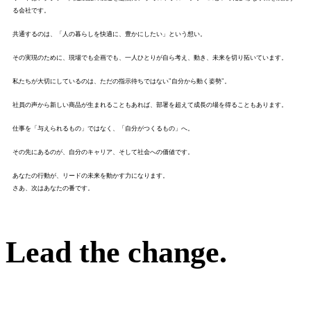
る会社です。
共通するのは、「人の暮らしを快適に、豊かにしたい」という想い。
その実現のために、現場でも企画でも、一人ひとりが自ら考え、動き、未来を切り拓いています。
私たちが大切にしているのは、ただの指示待ちではない"自分から動く姿勢"。
社員の声から新しい商品が生まれることもあれば、部署を超えて成長の場を得ることもあります。
仕事を「与えられるもの」ではなく、「自分がつくるもの」へ。
その先にあるのが、自分のキャリア、そして社会への価値です。
あなたの行動が、リードの未来を動かす力になります。
さあ、次はあなたの番です。
Lead the change.