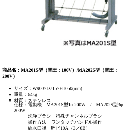
商品名：MA201S型（電圧：100V）/MA202S型（電圧：
200V）
サイズ：W900×D715×H1050(mm)
重量：64kg
材質：ステンレス
仕様：電動機 MA201S型1φ 200W / MA202S型3φ
200W
洗浄ブラシ 特殊チャンネルブラシ
操作方法 ワンタッチハンドル操作
給水口径 呼ビ10A（3／8B）