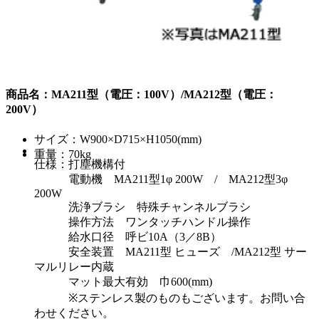
商品名：MA211型（電圧：100V）/MA212型（電圧：
200V）
サイズ：W900×D715×H1050(mm)
重量：70kg
仕様：打塵機構付
電動機 MA211型1φ 200W / MA212型3φ
200W
洗浄ブラシ 特殊チャンネルブラシ
操作方法 ワンタッチハンドル操作
給水口径 呼ビ10A（3／8B）
安全装置 MA211型 ヒューズ /MA212型 サー
マルリレー内蔵
マット最大有効 巾600(mm)
※ステンレス製のものもございます。お問い合
わせください。