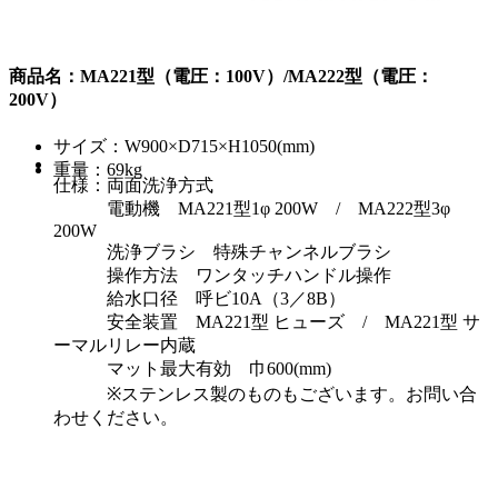
商品名：MA221型（電圧：100V）/MA222型（電圧：
200V）
サイズ：W900×D715×H1050(mm)
重量：69kg
仕様：両面洗浄方式
電動機 MA221型1φ 200W / MA222型3φ
200W
洗浄ブラシ 特殊チャンネルブラシ
操作方法 ワンタッチハンドル操作
給水口径 呼ビ10A（3／8B）
安全装置 MA221型 ヒューズ / MA221型 サ
ーマルリレー内蔵
マット最大有効 巾600(mm)
※ステンレス製のものもございます。お問い合
わせください。