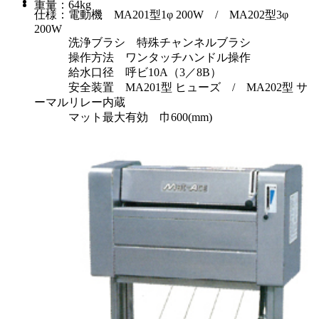
重量：64kg
仕様：電動機 MA201型1φ 200W / MA202型3φ
200W
洗浄ブラシ 特殊チャンネルブラシ
操作方法 ワンタッチハンドル操作
給水口径 呼ビ10A（3／8B）
安全装置 MA201型 ヒューズ / MA202型 サ
ーマルリレー内蔵
マット最大有効 巾600(mm)